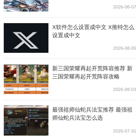
2026-08-07
X软件怎么设置成中文 X推特怎么
设置成中文
3、接着就能选择想要制作的食物。
2026-08-05
新三国荣耀再起开荒阵容推荐 新
三国荣耀再起开荒阵容攻略
2026-08-03
最强祖师仙蛇兵法宝推荐 最强祖
师仙蛇兵法宝怎么选
2026-07-31
4、只要收集足够的食材，就能烹饪对应的食物，最后点