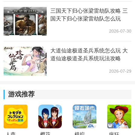
击烹饪即可。
三国天下归心张梁雷劫队攻略 三
国天下归心张梁雷劫队怎么玩
2026-07-30
大道仙途极道圣兵系统怎么玩 大
道仙途极道圣兵系统玩法攻略
2026-07-29
游戏推荐
小编简评：
以上就是小编给大家整理出来晶核烹饪玩法介绍的全部
内容了，大家快去试试吧！
人森中文版
樱花校园模拟器1.048.00中文版
模拟城市我是巿长联机版
疯狂农场3美国派19