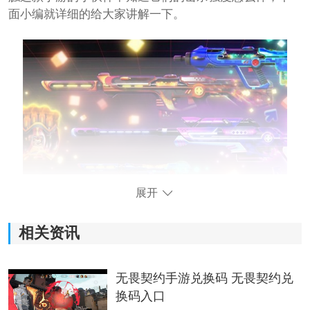
面小编就详细的给大家讲解一下。
展开
在游戏当中武器的皮肤将会最大程度会影响的是玩家们
相关资讯
对这个皮肤的具体感受和看法，而且一款皮肤的制作，
是对武器的外观进行强行更改，还要对它的特效和手感
无畏契约手游兑换码 无畏契约兑
做一些优化调整，这样的话就可以给玩家们提供最为充
换码入口
足的游戏射击魅力和感受。