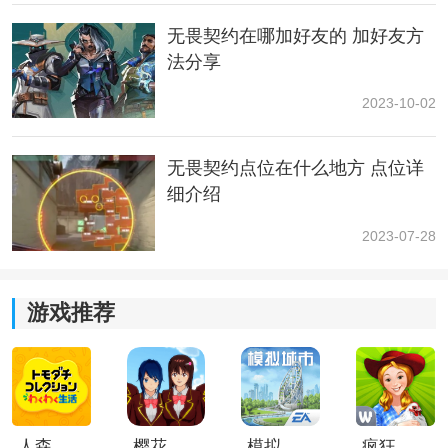
无畏契约在哪加好友的 加好友方
法分享
2023-10-02
无畏契约点位在什么地方 点位详
细介绍
由于每款武器由于其设定种类以及玩法的不同，会导致
2023-07-28
玩家们在操作方面是有一定的区别的。电玩系列的皮肤
不仅拥有非常潮流的科技电玩元素，而且还会在体验当
中会为玩家们带来最为震撼的特效展示，所以如果大家
游戏推荐
拥有这款皮肤的话，还会提高自己的游戏舒适度，是也
能欣赏到赛博朋克带来的独特魅力。
人森中文版
樱花校园模拟器1.048.00中文版
模拟城市我是巿长联机版
疯狂农场3美国派19