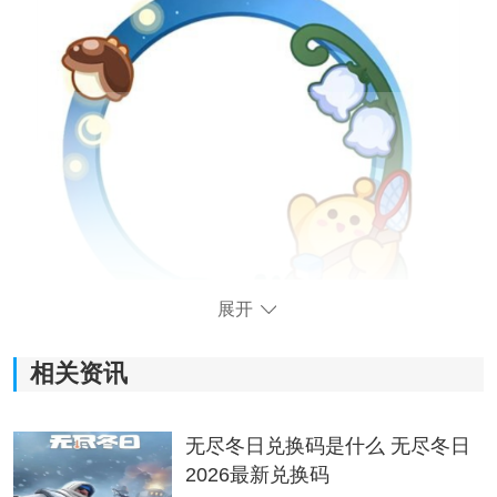
展开
相关资讯
梦幻星遇”派对季开启后，游戏将根据段位继承规则对玩
家段位进行降级继承。与此同时，新派对季的开启也带
来了新的段位任务，完成指定任务即可领取对应的丰厚
无尽冬日兑换码是什么 无尽冬日
奖励!
2026最新兑换码