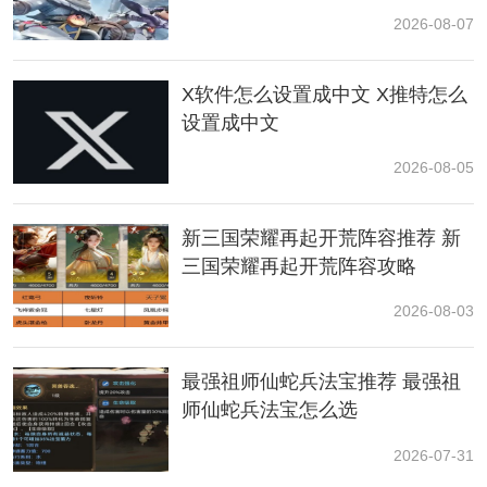
在巅峰凤凰蛋蛋位以上参与5场巅峰赛即可获得派对季专
2026-08-07
属“萤火之梦头像框”，睡不着觉的夏夜里，不妨带上捕虫
网，到野外寻找萤火虫的踪迹。铃兰花静谧盛放，草叶
X软件怎么设置成中文 X推特怎么
上露珠滚动，小蛋仔拨开草丛，惊飞的萤火虫微光闪
设置成中文
烁，升腾成一片触手可及的梦幻星空。
2026-08-05
小编简评：
以上就是小编为玩家带来有关于蛋仔派对萤火之梦获取
攻略的全部内容了，大家快去试试吧！
新三国荣耀再起开荒阵容推荐 新
三国荣耀再起开荒阵容攻略
2026-08-03
最强祖师仙蛇兵法宝推荐 最强祖
师仙蛇兵法宝怎么选
2026-07-31