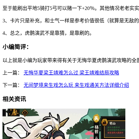
至于能刷出平地5骑打5弓可以赌一下+20％。其他情况老老实
3、卡片只是补充，和士气一样是参考价值很低（就算是无敌
4、总之，虎鹊演武不是靠猜，是靠刷的。
小编简评：
以上就是小编为玩家带来得有关于无悔华夏虎鹊演武攻略的全
上一篇：
无悔华夏梁王靖难怎么过 梁王靖难结局攻略
下一篇：
无间梦境来生戏怎么玩 来生戏通关方法详细介绍
相关资讯