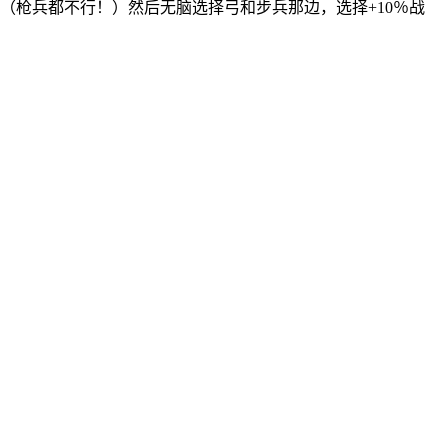
（枪兵都不行！）然后无脑选择弓和步兵那边，选择+10％战