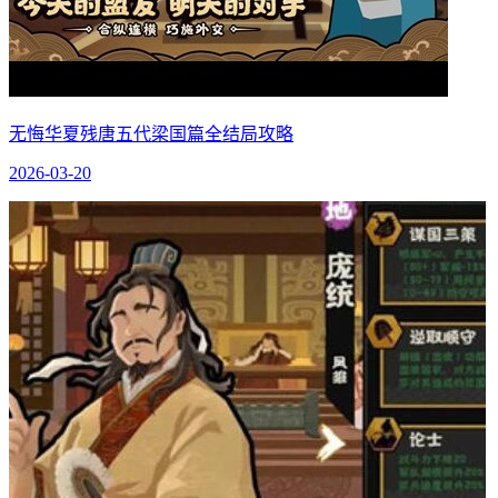
无悔华夏残唐五代梁国篇全结局攻略
2026-03-20