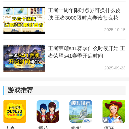
4.新赛季中间会上线全新英雄角色，人鱼朵莉亚与法师海
王者十周年限时点券可换什么皮
诺都有几率同时登场;
肤 王者3000限时点券该怎么花
2025-10-15
王者荣耀s41赛季什么时候开始 王
者荣耀s41赛季开启时间
2025-09-23
小编简评：
游戏推荐
以上就是王者荣耀s33赛季开始时间介绍的全部内容，大
家参考一下吧！
人森中文版
樱花校园模拟器1.048.00中文版
模拟城市我是巿长联机版
疯狂农场3美国派19