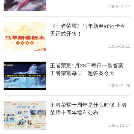
荣耀迪迦奥特曼联动
1.新赛季开启后玩家的段位分数将会进行重置并继承，根
2026-07-17
据玩家上个赛季段位来结算奖励;
2.s33赛季战力继承规则：当前赛季战力+上赛季战力
《王者荣耀》马年新春好运卡今
*0.8+上上赛季战力*0.6;
天正式开售！
2026-02-12
王者荣耀1月28日每日一题答案
王者荣耀每日一题答案今天
2026-01-28
王者荣耀十周年是什么时候 王者
3.新赛季当中将会在游戏机制进行优化改动，会在游戏对
荣耀十周年福利公布
局中对环境、匹配机制、恶意玩家等进行改良，为玩家
来带更好的匹配与游戏对局体验;
2025-10-17