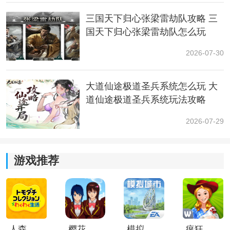
三国天下归心张梁雷劫队攻略 三
MRJRFL3414
国天下归心张梁雷劫队怎么玩
MRJRFL3147
2026-07-30
4、未知过期兑换码：
大道仙途极道圣兵系统怎么玩 大
道仙途极道圣兵系统玩法攻略
MRWCC808
2026-07-29
MRWCA123
MRWCB542
游戏推荐
MRWCSTJK
5、8月通用码（2023.8.31过期）
MROCST2131
人森中文版
樱花校园模拟器1.048.00中文版
模拟城市我是巿长联机版
疯狂农场3美国派19