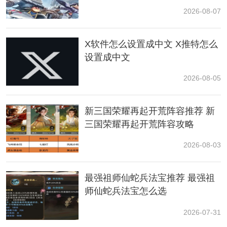
MRWC6666
2026-08-07
MRWC7777
X软件怎么设置成中文 X推特怎么
MRWC8888
设置成中文
MRWC9999
2026-08-05
2、未知过期兑换码：
新三国荣耀再起开荒阵容推荐 新
三国荣耀再起开荒阵容攻略
MRWCTTKX
2026-08-03
MRWCZ101
3、7月通用码（2024.6.26过期）
最强祖师仙蛇兵法宝推荐 最强祖
师仙蛇兵法宝怎么选
MRSQFL9441
2026-07-31
MRSQHY1451