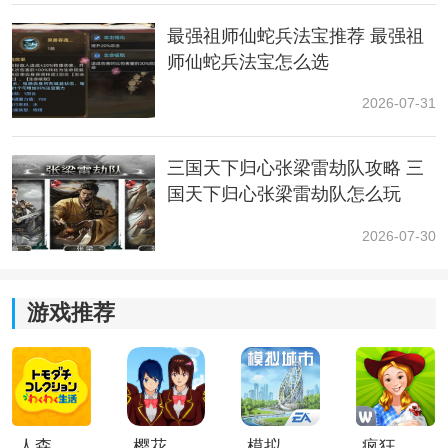
最强祖师仙蛇兵法宝推荐 最强祖
装备培养
师仙蛇兵法宝怎么选
1、玩家在获得装备之后，可以去鉴定，之后会出现随机
2026-07-31
的不同品种属性。
2、玩家可以通过强化、升星、萃取来提升装备的属性，
三国天下归心张梁雷劫队攻略 三
强化会有概率失败，失败也不会掉级。
国天下归心张梁雷劫队怎么玩
2026-07-30
游戏推荐
人森中文版
樱花校园模拟器1.048.00中文版
模拟城市我是巿长联机版
疯狂农场3美国派19