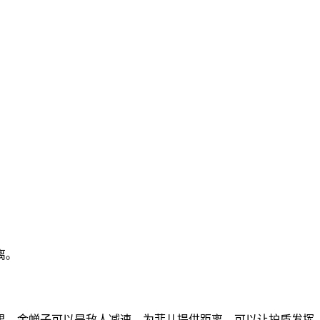
离。
果。金蝉子可以是敌人减速，为菲儿提供距离，可以让护盾发挥