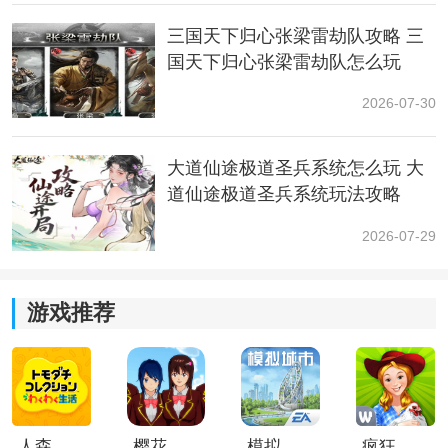
三国天下归心张梁雷劫队攻略 三
国天下归心张梁雷劫队怎么玩
在HUD布局里选择显示的位置，以及勾选上“每秒帧数”。
2026-07-30
大道仙途极道圣兵系统怎么玩 大
道仙途极道圣兵系统玩法攻略
2026-07-29
游戏推荐
然后切换到游戏内就可以看到了。按Alt+R组合键就可以
快捷开关隐藏。
方法三、CS2自带的FPS帧数显示
人森中文版
樱花校园模拟器1.048.00中文版
模拟城市我是巿长联机版
疯狂农场3美国派19