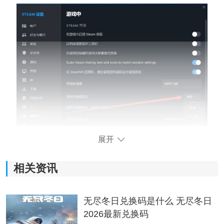
展开
选择需要展示的位置，退出设置打开游戏后就能看到帧
数了。
相关资讯
方法二、显卡显示CS2帧数
无尽冬日兑换码是什么 无尽冬日
2026最新兑换码
这里以N卡为例按ALT+Z键打开GEFORCE