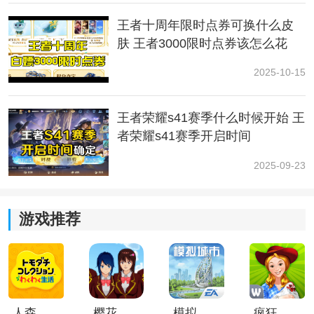
王者十周年限时点券可换什么皮
肤 王者3000限时点券该怎么花
2025-10-15
王者荣耀s41赛季什么时候开始 王
者荣耀s41赛季开启时间
2025-09-23
王者荣耀西施乘鲤谣是一个西施的最新限定皮肤，玩家
们可以在这里选择进行购买。目前游戏中即将要在游戏
游戏推荐
中上线，可以在首周有优惠的时候把握住，感兴趣的玩
家一定不要错过。
人森中文版
樱花校园模拟器1.048.00中文版
模拟城市我是巿长联机版
疯狂农场3美国派19