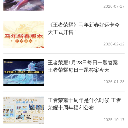
荣耀迪迦奥特曼联动
皮肤介绍：
2026-07-17
这次王者携手大师共创，以民族
传奇
为灵感，用山水雨
《王者荣耀》马年新春好运卡今
林裁衣，取花草灵兽为饰，将天马行空的想象落笔成
天正式开售！
形，希望给大家带来一种唯美、流动又具备民族感的美
学新感受。
2026-02-12
从衣着来看，应该是傣族的传统装扮。特别的银饰装
饰，以及孔雀舞的设定。孔雀舞，就是傣族的民族舞
王者荣耀1月28日每日一题答案
蹈，也是最负盛名的传统舞蹈之一。
王者荣耀每日一题答案今天
2026-01-28
王者荣耀十周年是什么时候 王者
荣耀十周年福利公布
2025-10-17