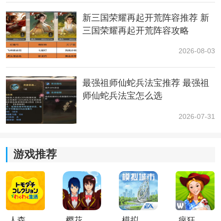
量回满。
新三国荣耀再起开荒阵容推荐 新
三国荣耀再起开荒阵容攻略
2026-08-03
最强祖师仙蛇兵法宝推荐 最强祖
师仙蛇兵法宝怎么选
2026-07-31
方舟生存进化游戏中可以和恐龙一起进行战斗，总共有
三种方法进行回血。上面就是游戏中给恐龙回血的三种
游戏推荐
方法，感兴趣的玩家们可以参考一下。
人森中文版
樱花校园模拟器1.048.00中文版
模拟城市我是巿长联机版
疯狂农场3美国派19