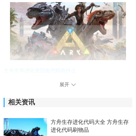
方舟生存进化
龙回血代码有什么
在方舟生存进化中
恐龙
回血有三种方法，分别是药剂回
展开
血、吃肉回血、代码回血。
相关资讯
1、药剂回血
玩家通过给游戏安装mod可以获得回血药剂，当恐龙受伤
方舟生存进化代码大全 方舟生存
给它喝下回血药剂后就可以瞬间将恐龙的血量回上来。
进化代码刷物品