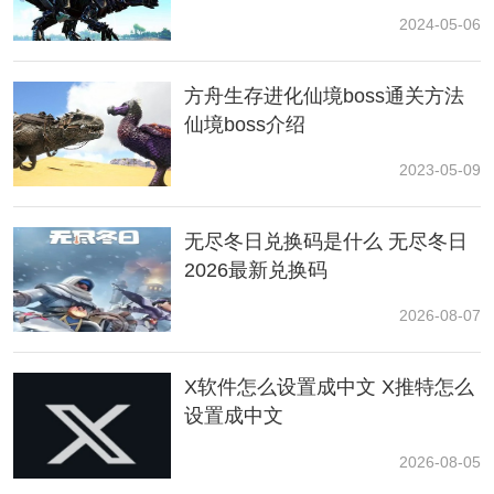
2024-05-06
方舟生存进化仙境boss通关方法
仙境boss介绍
2023-05-09
无尽冬日兑换码是什么 无尽冬日
2、吃肉回血
2026最新兑换码
在游戏中击杀野外的生物后可以掉落肉类，给恐龙吃下
2026-08-07
肉就可以持续回血，吃的肉越多，回复的血量越多。
X软件怎么设置成中文 X推特怎么
3、代码回血
设置成中文
玩家想要恢复血量的恐龙，可以输入代码
2026-08-05
【lnfiniteStats】或【RefillStats】就可以瞬间将恐龙的血