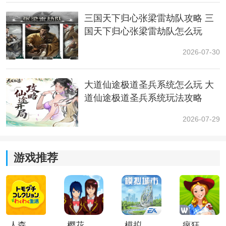
眼妆影响着角色好看程度，这个相信大家都会比较清
三国天下归心张梁雷劫队攻略 三
楚，什么眼睫毛啊，萌萌的大眼睛啊。在眼妆处理上，
国天下归心张梁雷劫队怎么玩
可选择很多，如桃花妆、烟熏妆等，当然，最萌还是可
爱妆啦。
2026-07-30
大道仙途极道圣兵系统怎么玩 大
道仙途极道圣兵系统玩法攻略
2026-07-29
游戏推荐
肤色调节可以调节脸部以及全身肤色，发型则可以改为
我们喜欢的双马尾。
人森中文版
樱花校园模拟器1.048.00中文版
模拟城市我是巿长联机版
疯狂农场3美国派19