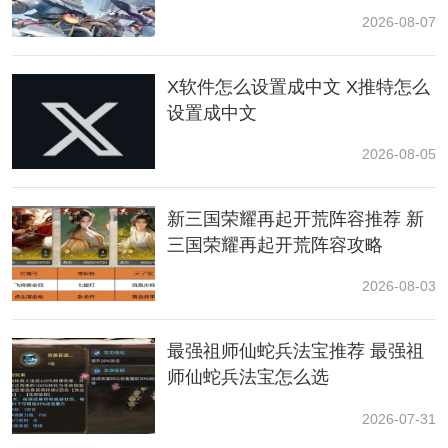
2026-08-07
X软件怎么设置成中文 X推特怎么
设置成中文
2026-08-05
新三国荣耀再起开荒阵容推荐 新
三国荣耀再起开荒阵容攻略
三、妆容搭配
2026-08-03
脸型轮廓捏好后，我们还需要解决一下妆容的问题。
最强祖师仙蛇兵法宝推荐 最强祖
唇妆作为可以提升气色的重点，在量子特攻中无论是斩
师仙蛇兵法宝怎么选
男色、砖红色、泫雅色，还是奶茶色、西柚色、吃小孩
2026-07-31
色;从橘色系棕色系，到红色系紫色系可谓是五花八门。