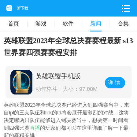
首页
游戏
软件
新闻
合集
英雄联盟2023年全球总决赛赛程最新 s13
世界赛四强赛赛程安排
英雄联盟手机版
详情
动作格斗
大小：97.00M
英雄联盟2023年全球总决赛已经进入到四强赛当中，来
自lpl的三支队伍和lck的t1将会展开最激烈的对战，这将
决定哪两只队伍能够进入到决赛当中，想要第一时间看
到四强比赛
直播
的玩家们都可以在这里详细了解一下最
新的赛程安排。