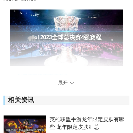
lols13世界赛四强赛赛程安排
展开
一、比赛赛程
相关资讯
1、WBG vs BLG
比赛时间：2023年11月11日16:00周六
英雄联盟手游龙年限定皮肤有哪
些 龙年限定皮肤汇总