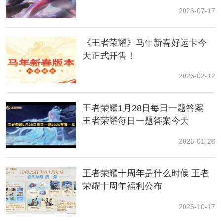
荣耀迪迦奥特曼联动
2026-07-17
双败淘汰赛 12月12日-12月24日
《王者荣耀》马年新春好运卡今
总决赛 12月30日
天正式开售！
2026-02-12
王者荣耀1月28日每日一题答案
王者荣耀每日一题答案今天
2026-01-28
王者荣耀十周年是什么时候 王者
2、目前已经确认进入正赛的队伍有：AOG(越南赛区)的
荣耀十周年福利公布
Saigon Phantom、来自CHOKBR(巴西赛区)的Vivo Keyd
Stars、来自GCS(中国港澳台赛区)Hong Kong Attitude、
2025-10-17
来自KPL(中国大陆赛区)的广州TTG、重庆狼队及来自