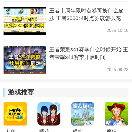
RPL(泰国赛区)的Talon Esports。
王者十周年限时点券可换什么皮
肤 王者3000限时点券该怎么花
3、其他正赛的名额将通过KPL选拔赛与外卡选拔赛产
生。
2025-10-15
这些就是今年王者荣耀世界冠军杯的赛程安排了，今年
王者荣耀s41赛季什么时候开始 王
加入比赛的队伍有很多，其中有不少来自国外的战队，
让我们一起期待这对队员们在比赛中有更加精彩的发挥
者荣耀s41赛季开启时间
吧。
2025-09-23
游戏推荐
人森中文版
樱花校园模拟器1.048.00中文版
模拟城市我是巿长联机版
疯狂农场3美国派19