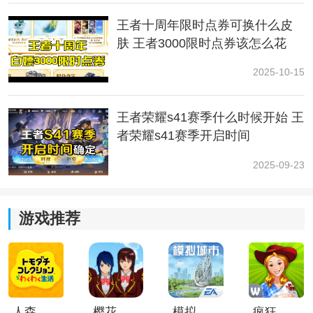
王者十周年限时点券可换什么皮
3、无双称号有效期只有一年使用权，第二年就会重置。
肤 王者3000限时点券该怎么花
2025-10-15
王者荣耀s41赛季什么时候开始 王
者荣耀s41赛季开启时间
2025-09-23
游戏推荐
v10特权介绍：
1、V7以上专属头像框
人森中文版
樱花校园模拟器1.048.00中文版
模拟城市我是巿长联机版
疯狂农场3美国派19