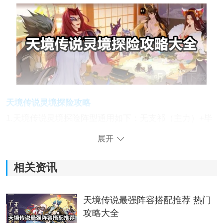
天境传说灵境探险攻略
1.天境传说灵境探险阵型通用如下：无支祁（主力）+毕
方+天禄
展开
前期游历推图和百妖卷应战的强力阵型，无支祁的无敌
相关资讯
金身能极大的吸收损伤，并保全队友，天禄和无支祁的
双破盾关于前期副本的前排肉盾，巨灵神和子鼠有极强
的作用，再
合作
毕方的连杀收割。
天境传说最强阵容搭配推荐 热门
攻略大全
2.天境传说灵境探险第4关阵型：妲己（主力）+洛神+千