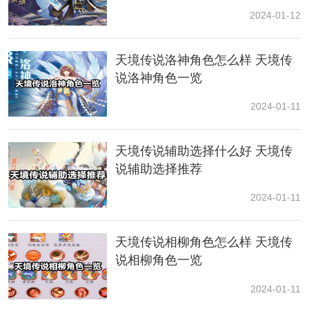
叶蝶
2024-01-12
前期pvp强力阵型，妲己的焚烧必暴才能，能瞬间迸发出
超高的单体损伤，洛神可以弥补部队群伤短板的一起，
天境传说洛神角色怎么样 天境传
为主C供给进犯增幅，千叶蝶供给初始和继续肝火恢，发
说洛神角色一览
生接连开释肝火技术。
2024-01-11
3.天境传说灵境探险第7关、第9关阵型：风后（主力）
+精卫+山魈
天境传说辅助选择什么好 天境传
说辅助选择推荐
前期游历推图和百妖卷应战的强力阵型，风后具有强壮
的切入后排才能，一起将损伤转化护盾，并顺便晕眩操
2024-01-11
控，山魈辅佐风后一起切入，并施加缄默沉静，精卫的
不死水印能在风后大技术空隙附加免死。
天境传说相柳角色怎么样 天境传
说相柳角色一览
以上就是关于灵境探险的通关攻略啦，使用上文中的阵
容进行通关是没有什么压力的，希望这边文章可以帮助
2024-01-11
到你。