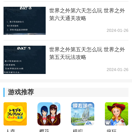
过如果是喜
欢游
戏美工的要做好被变脸的准备。
世界之外第六天怎么玩 世界之外
6.感觉上就是支线是主线的dlc，第一章是初见，第二章
第六天通关攻略
是结束掉整个世界的后续以及去跟男主谈个
恋爱
。
2024-01-26
7.第一章支线过完会解锁身份卡，对应男主卡有加成，是
全局战斗属性加成哦。所以，建议是你哪位男主的卡多
世界之外第五天怎么玩 世界之外
开哪个，因为如果卡支线的话，你其他支线也不能开，
第五天玩法攻略
主线说不定也会被卡住。
2024-01-26
以上就是新手攻略了，希望能帮助大家快速过渡新手阶
段，更好的参与游戏，后续更多游戏攻略请关注本站，
小编会第一时间分享的。
游戏推荐
人森中文版
樱花校园模拟器1.048.00中文版
模拟城市我是巿长联机版
疯狂农场3美国派19