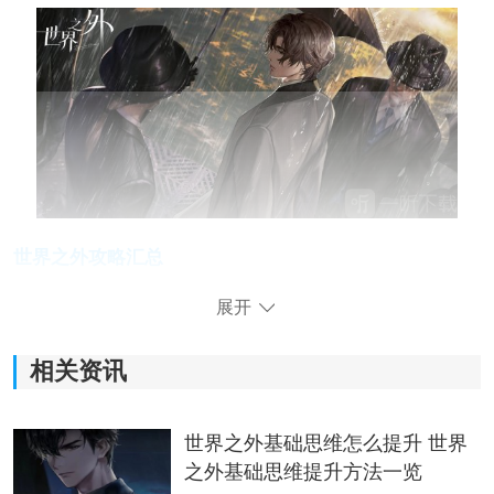
世界之外攻略汇总
世界之外攻略汇总
展开
上线时间
最新兑换码
偶之匣选择
第七病院结局
男主介绍
钻石获取方法
相关资讯
每日必做任务
资料收集100％
导演室结局
密室综艺大堂
基础思维提升方法
世界之外基础思维怎么提升 世界
世界之外新手必看攻略
之外基础思维提升方法一览
1.体力建议做好规划：这游戏目前没有自动回复一说，每