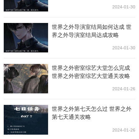
天的体力来源也就升级、任务奖励、月卡和好友互赠。
2024-01-30
但基本上玩到第二天就是各种卡关然后缺体力养卡。
2.关于养卡：建议是一世界两月，属性不要重复。养的时
世界之外导演室结局如何达成 世
候尽量保证世界卡是你目前能养到的最高等级，
资源
足
界之外导演室结局达成攻略
够的情况第二张月卡只比世界少一星（突破会有星星标
2024-01-30
识）第三张一般是补前两张伤害，主线要求不高，随便
塞都行，支线尽量塞对应的男主卡（有150%的加成）。
世界之外密室综艺大堂怎么完成
3.关于抽卡：拿到新手保底应该就差不多了，如果月级卡
世界之外密室综艺大堂通关攻略
跟世界属性重复，建议去看看首充奖励的卡会不会重，
实在没办法了再去砸卡池也行。第一天抽卡别急，第二
2024-01-26
天会送十连抽，前期塞给你的黄宝石先拿去补签月签。
世界之外第七天怎么过 世界之外
4.补充一点，黄宝石不是不能抽卡，而是要么只能单抽，
第七天通关攻略
要么等你数量在3000以上才能十连抽。
2024-01-26
5.关于主线：主线不用急，前三天慢慢推，支线也是，不