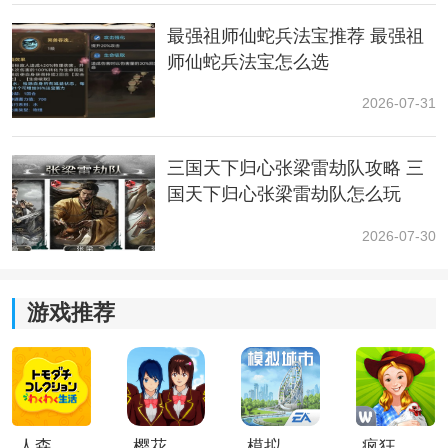
4. 渠道专属奖励：使用渠道兑换码可以获得特定渠道专
属的奖励，让玩家感受到独特的游戏乐趣。
最强祖师仙蛇兵法宝推荐 最强祖
师仙蛇兵法宝怎么选
三、兑换码领取方法
2026-07-31
1. 兑换方法：进入游戏后，点击游戏主界面上的“兑换”按
钮，输入兑换码并确认即可获得相应的奖励。
三国天下归心张梁雷劫队攻略 三
国天下归心张梁雷劫队怎么玩
2. 注意事项：每个兑换码只能使用一次，且有效期有
限，请尽快使用以免过期失效。同时，兑换码仅限于本
2026-07-30
游戏内使用，无法在其他游戏中兑换。
以上就是该游戏最新的兑换码大全了，玩家可以去领取
游戏推荐
免费的领取，后续更多精彩攻略请关注本站，小编会持
续分享的。
人森中文版
樱花校园模拟器1.048.00中文版
模拟城市我是巿长联机版
疯狂农场3美国派19