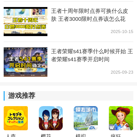
解析：普攻振动产生鸣戈和敌人连接灵魂，灵魂链造成
王者十周年限时点券可换什么皮
1.7
物理
伤害，挣脱不开灵魂链伤害频率会持续增加;
肤 王者3000限时点券该怎么花
2025-10-15
王者荣耀s41赛季什么时候开始 王
者荣耀s41赛季开启时间
2025-09-23
游戏推荐
二技能：往生途
解析：释放出来一道生之路命中目标造成329法术伤害，
碰到墙体
加速
对命中敌人造成额外的164伤害;
人森中文版
樱花校园模拟器1.048.00中文版
模拟城市我是巿长联机版
疯狂农场3美国派19