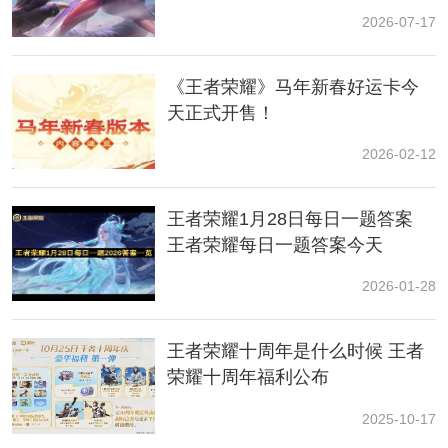
荣耀迪迦奥特曼联动
2026-07-17
2、正式服：3月下旬
《王者荣耀》马年新春好运卡今
注：大司命是
王者峡谷
第119位英雄，使用的武器是：“肃
归”的神戈。
天正式开售！
2026-02-12
王者荣耀1月28日每日一题答案
王者荣耀每日一题答案今天
2026-01-28
王者荣耀十周年是什么时候 王者
二、技能介绍(体验服)
荣耀十周年福利公布
2025-10-17
被动技能：鸣戈