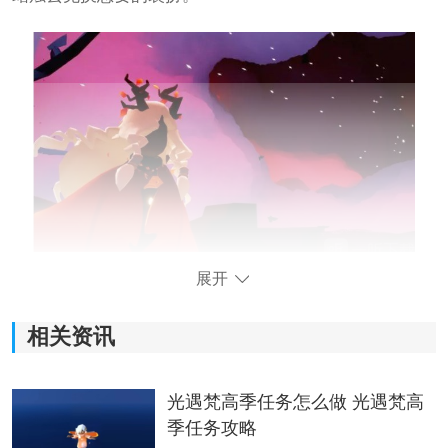
展开
光遇穿越季兑换图2024
1、裤子：98根蜡烛
相关资讯
光遇梵高季任务怎么做 光遇梵高
季任务攻略