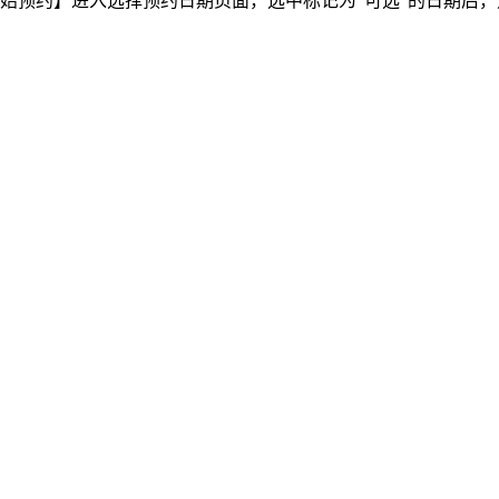
始预约】进入选择预约日期页面，选中标记为“可选”的日期后