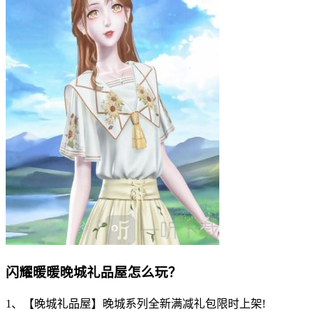
闪耀暖暖晚城礼品屋怎么玩？
1、【晚城礼品屋】晚城系列全新满减礼包限时上架!