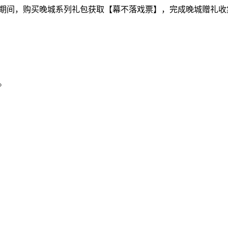
动期间，购买晚城系列礼包获取【幕不落戏票】，完成晚城赠礼
。