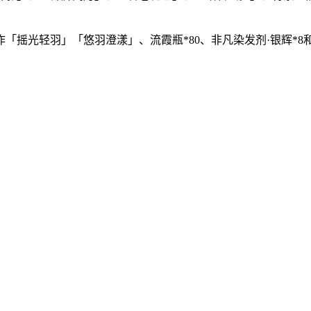
「摇光轻羽」「悠羽澄漾」、流霞瓶*80、非凡染发剂·银辉*8和