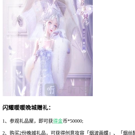
闪耀暖暖晚城赠礼：
1、参观礼品屋，即可获
得金
币*50000;
2、购买2份晚城礼品，可获得创意妆容「烟波画蝶」、「烟