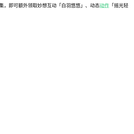
收集，即可额外领取妙想互动「白羽悠悠」、动态
动作
「摇光轻