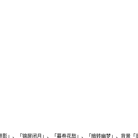
丝醉影」、「锦屏闭月」、「暮卷花愁」、「暗转幽梦」、背景「