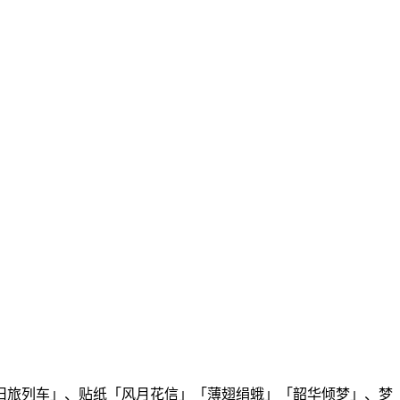
旧旅列车」、贴纸「风月花信」「薄翅绢蛾」「韶华倾梦」、梦