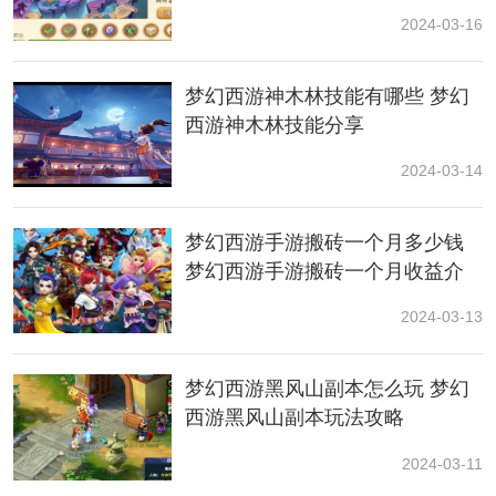
几率得到150书铁和160铁、战魂。
者玩法攻略
2024-03-16
每完成一小环任务都可以获得经验奖励。每十环经验奖
励为一轮，依次递增，下一轮的第一个任务的经验奖励
梦幻西游神木林技能有哪些 梦幻
是上一轮第二个任务的经验奖励。每完成100环还可获得
西游神木林技能分享
额外的物品奖励。
2024-03-14
任务链由300环组成。分别为找人任务、找物品任务、找
宠物
任务和战斗任务。其中找物品任务又分为药品、烹
梦幻西游手游搬砖一个月多少钱
饪、装备、兽决、金柳露、宝石、友情值花朵等。
梦幻西游手游搬砖一个月收益介
绍
以上就是关于梦幻西游跑环的奖励介绍了，可以看到等
2024-03-13
级越高的玩家可以获得更多的奖励，有几率获得150书铁
和160铁、战魂这些奖励哦，希望这篇攻略可以帮助到
你。
梦幻西游黑风山副本怎么玩 梦幻
西游黑风山副本玩法攻略
2024-03-11