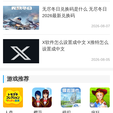
无尽冬日兑换码是什么 无尽冬日
火+石头=金属
2026最新兑换码
水+陆地=泥浆
2026-08-07
水+空气=雨
X软件怎么设置成中文 X推特怎么
雨+陆地=植物
设置成中文
泥浆+植物=沼泽
2026-08-05
空气+火=能量
游戏推荐
沼泽+能量=生命
陆地+生命=人
金属+人=工具
人森中文版
樱花校园模拟器1.048.00中文版
模拟城市我是巿长联机版
疯狂农场3美国派19