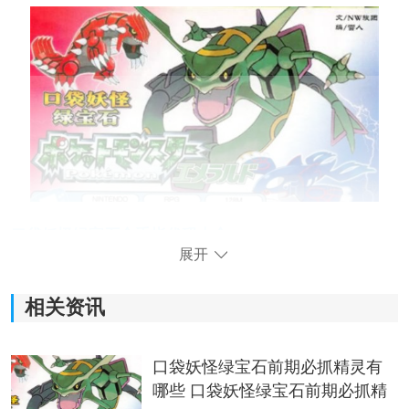
口袋妖怪绿宝石金手指代码大全
展开
快速升级 020241F0 2710
相关资讯
不遇敌 820375D4 0000
变性(特性) 0202450A 0001
口袋妖怪绿宝石前期必抓精灵有
哪些 口袋妖怪绿宝石前期必抓精
零元购 3E7780DF CB851DDB