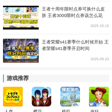
王者十周年限时点券可换什么皮
9级所需亲密值为7000。
肤 王者3000限时点券该怎么花
10级所需亲密值为8000。
2025-10-15
11级所需亲密值为9000。
王者荣耀s41赛季什么时候开始 王
12级所需亲密值为10000。
者荣耀s41赛季开启时间
13级所需亲密值为11000。
2025-09-23
14级所需亲密值为12000。
游戏推荐
15级所需亲密值为13000。
赠送鲜花是不计入每周上限的，玩家最多给同一好友送
出50朵玫瑰/天。
人森中文版
樱花校园模拟器1.048.00中文版
模拟城市我是巿长联机版
疯狂农场3美国派19