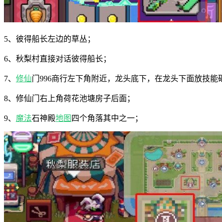
5、彼得船长左边的草丛；
6、秋梨村直接对话彼得船长；
7、
修仙
门996商行左下角附近，龙头底下，在龙头下面放技能
8、修仙门右上角荷花池塘房子后面；
9、
魔法
石神殿
地图
四个角落其中之一；