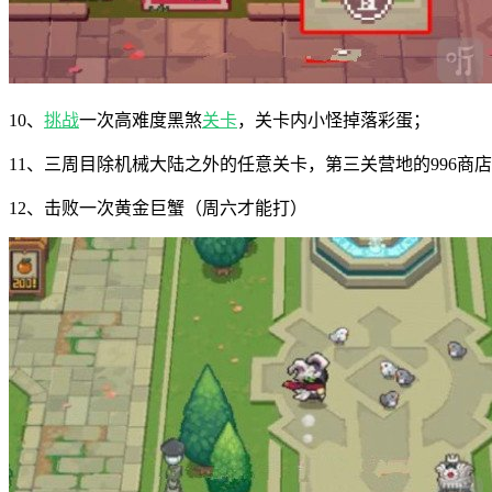
10、
挑战
一次高难度黑煞
关卡
，关卡内小怪掉落彩蛋；
11、三周目除机械大陆之外的任意关卡，第三关营地的996商
12、击败一次黄金巨蟹（周六才能打）