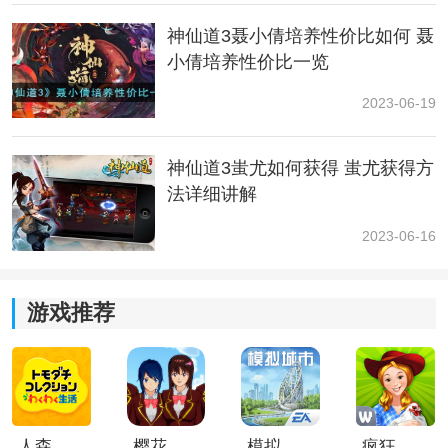
神仙道3聂小倩培养性价比如何 聂
小倩培养性价比一览
阵容构建：何仙姑+不死凤凰+青龙+黑白无常
2023-06-19
阵容解析：可由常规开荒队平滑过渡，不死凤凰兼顾奶
与输出二重身份，开局施加重伤让青龙的每一次爆发都
神仙道3蚩尤如何获得 蚩尤获得方
能对敌军造成不可逆转的打击，黑白无常的全面功能也
非常契合这支综合能力十分出色的队伍。
法详细讲解
2023-06-16
神仙道3不死凤凰技能解析
不死凤凰是神仙道3角色中稀有度最高的无双级别，稀有
度越高角色基础强度就越高，可以说是术士类角色中的
游戏推荐
天花板，术士就是治疗类型的角色，今天就带大家看看
神仙道3不死凤凰技能强度怎么样。不死凤凰的技能效果
主要3个功能，全体减益加减疗，还有复活治疗效果，是
术士中功能最齐全的角色之一。
人森中文版
樱花校园模拟器1.048.00中文版
模拟城市我是巿长联机版
疯狂农场3美国派19