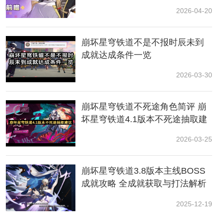
2026-04-20
崩坏星穹铁道不是不报时辰未到
成就达成条件一览
2026-03-30
崩坏星穹铁道不死途角色简评 崩
坏星穹铁道4.1版本不死途抽取建
议
内圈遗器推荐
2026-03-25
1、断裂的龙骨
崩坏星穹铁道3.8版本主线BOSS
成就攻略 全成就获取与打法解析
使装备者的效果抵御提高10%。当装备者的效果抵御大于
等于30%时，我方全体暴伤提高10%。
2025-12-19