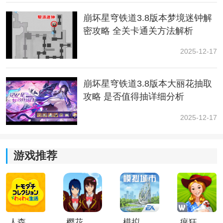
崩坏星穹铁道3.8版本梦境迷钟解
密攻略 全关卡通关方法解析
2025-12-17
崩坏星穹铁道3.8版本大丽花抽取
2、生命的翁瓦克
攻略 是否值得抽详细分析
使装备者的能量恢复效率提高5%。当装备者的速率大于
2025-12-17
等于120时，进入战斗时立刻使行动提早40%。
游戏推荐
人森中文版
樱花校园模拟器1.048.00中文版
模拟城市我是巿长联机版
疯狂农场3美国派19