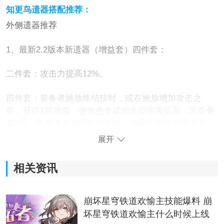
知更鸟遗器搭配推荐：
外侧遗器推荐
1、最新2.2版本新遗器（增益套）四件套：
二件套：攻击力提高12%。
四件套：装备者施放终结技时，或在施放增加攻击之
前，获得1层增益，使角色造成的全部伤害提高，至多叠
加2层。装备者自身回合结束时，移除此增益的所有层
数。
展开
2、野穗伴行的快枪手+幽锁深牢的系囚的2+2
相关资讯
2+2：攻击力提高24%。
崩坏星穹铁道欢愉主技能爆料 崩
知更鸟自身会所速率因此提高攻击力可以进一步提高团
坏星穹铁道欢愉主什么时候上线
队里的伤害，增强协助效果。