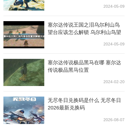
2024-05-09
3、最后则是精力烤鱼，恢复精力配方：3条精力鲈鱼可
以做出恢复3圈精力的料理。最划算的就是这三个了，玩
塞尔达传说王国之泪乌尔利山鸟
家可按需配制。
望台应该怎么解锁 乌尔利山鸟望
塞尔达食谱最实用配方：
台解锁条件攻略大全
2024-05-09
甜品部分·下午茶
1鲜奶布丁 苹果*2、鲜奶、禽蛋、蔗糖
塞尔达传说极品黑马在哪 塞尔达
传说极品黑马位置
2蜂蜜苹果 苹果、蜂蜜
2024-02-20
3精力蜂
蜜糖
蜂蜜
无尽冬日兑换码是什么 无尽冬日
4水果蛋糕 苹果、椰子、小麦、蔗糖
2026最新兑换码
5坚果蛋糕 橡子、黄油、小麦、蔗糖
2026-08-07