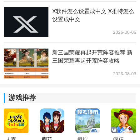
6原味可丽饼 鲜奶、禽蛋、小麦、蔗糖
X软件怎么设置成中文 X推特怎么
设置成中文
7蛋挞 禽蛋、黄油、小麦、蔗糖
2026-08-05
8力量炸香蕉 香蕉、小麦、蔗糖
9苹果派 苹果、黄油、小麦、蔗糖
新三国荣耀再起开荒阵容推荐 新
三国荣耀再起开荒阵容攻略
小麦面包 小麦、盐
2026-08-03
游戏推荐
人森中文版
樱花校园模拟器1.048.00中文版
模拟城市我是巿长联机版
疯狂农场3美国派19