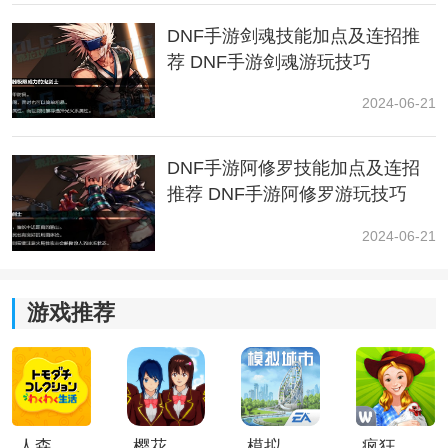
DNF手游剑魂技能加点及连招推
荐 DNF手游剑魂游玩技巧
2024-06-21
可以走全属强吗?
不建议,因为装备
魔法
封印词条没有全属强提升,只有单属
DNF手游阿修罗技能加点及连招
强走全属强这部分词条只能选力智,提升会差很多的。
推荐 DNF手游阿修罗游玩技巧
2024-06-21
游戏推荐
属性攻击需要打光火附魔卡吗
人森中文版
樱花校园模拟器1.048.00中文版
模拟城市我是巿长联机版
疯狂农场3美国派19