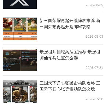
1、摇铃的技能能够造成较大范围的法术伤害，可以对多
2026-08-05
个敌人造成持续性伤害。
2、玩家可以利用她攻击范围大这个特点提升刷图效率。
新三国荣耀再起开荒阵容推荐 新
三国荣耀再起开荒阵容攻略
2026-08-03
最强祖师仙蛇兵法宝推荐 最强祖
师仙蛇兵法宝怎么选
2026-07-31
三、T2：西西弗
三国天下归心张梁雷劫队攻略 三
国天下归心张梁雷劫队怎么玩
1、西西弗的爆发伤害比较高，技能还能召唤分身进行协
同攻击。
2026-07-30