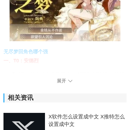
无尽梦回角色哪个强
一、T0：安德烈
1、安德烈的输出能力非常不错，搭配增益类辅助能够进
展开
一步提升他的输出上限。
2、他的攻击力速度特比较快，能够在短期内对敌人造成
相关资讯
多段伤害。
X软件怎么设置成中文 X推特怎么
二、T1：瑶铃
设置成中文