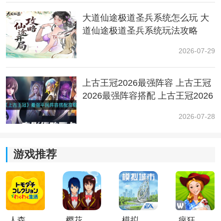
2、并且分身的伤害比较稳定，普攻命中敌人后还有机会
大道仙途极道圣兵系统怎么玩 大
给敌人附加减速效果。
道仙途极道圣兵系统玩法攻略
小编总结：
2026-07-29
以上就是小编为大家整理出来的最新的无尽梦回游戏角
色的推荐和强度排行，相信大家直接能够可以找到自己
上古王冠2026最强阵容 上古王冠
想要的角色，更多资讯请持续关注一听下载网，感谢您
2026最强阵容搭配 上古王冠2026
的查看。
最强阵容推荐
2026-07-28
游戏推荐
人森中文版
樱花校园模拟器1.048.00中文版
模拟城市我是巿长联机版
疯狂农场3美国派19