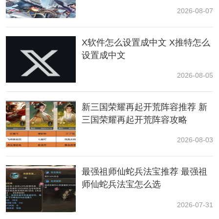
2026-08-07
X软件怎么设置成中文 X推特怎么
设置成中文
2026-08-05
3.接着将17区域的炸弹推到18区域后，从下面19区域弹
新三国荣耀再起开荒阵容推荐 新
到20区域，接着去21和22区域，接着去23-24-25-26区
三国荣耀再起开荒阵容攻略
域，接着去23-24-27区域，然后去28区域，接着在29区
域放一个炸弹后，再去左上角30区域选择【呼唤】
2026-08-03
最强祖师仙蛇兵法宝推荐 最强祖
师仙蛇兵法宝怎么选
2026-07-31