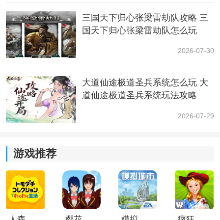
三国天下归心张梁雷劫队攻略 三
国天下归心张梁雷劫队怎么玩
2026-07-30
4.接着去31区域传送，接着去右边32-33-34区域，在34区
域放一个炸弹，然后在上面35区域左右走引爆34区域炸
大道仙途极道圣兵系统怎么玩 大
弹
道仙途极道圣兵系统玩法攻略
2026-07-29
游戏推荐
人森中文版
樱花校园模拟器1.048.00中文版
模拟城市我是巿长联机版
疯狂农场3美国派19