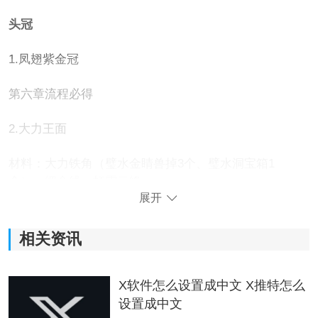
头冠
1.凤翅紫金冠
第六章流程必得
2.大力王面
材料：大力铁角（璧水金睛兽掉3个、璧水洞宝箱1
个）、细金线、虹霓云绦
展开
3.厌火夜叉面
相关资讯
材料：寒铁叶、细金线
X软件怎么设置成中文 X推特怎么
4.玄铁双角盔
设置成中文