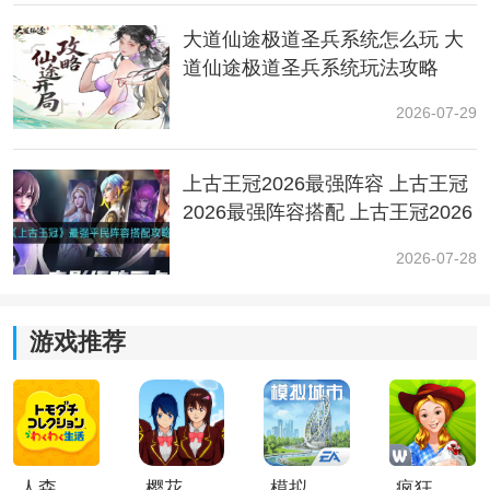
大道仙途极道圣兵系统怎么玩 大
材料：蚕丝、寒铁叶
道仙途极道圣兵系统玩法攻略
10.青铜猴面
2026-07-29
材料：绵纱、蚕丝
上古王冠2026最强阵容 上古王冠
11.行者戒箍
2026最强阵容搭配 上古王冠2026
最强阵容推荐
2026-07-28
材料：绵纱
12.地灵伞盖
游戏推荐
入手方法：第五章火燎三关，火叶灵芝精掉落
13.鳖宝头骨
入手方法：第三章长生大道刷鳖宝概率掉落
人森中文版
樱花校园模拟器1.048.00中文版
模拟城市我是巿长联机版
疯狂农场3美国派19