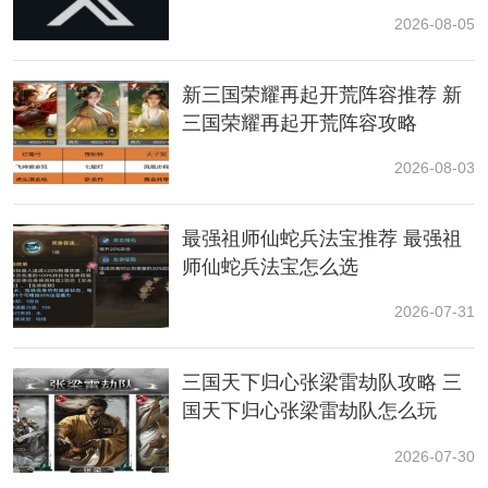
材料：妖生角（晦月魔君掉落）、寒铁叶、细金线
2026-08-05
5.不净残面
新三国荣耀再起开荒阵容推荐 新
材料：寒铁叶、细金线
三国荣耀再起开荒阵容攻略
6.羽士云笠
2026-08-03
材料：寒铁叶、细金线
最强祖师仙蛇兵法宝推荐 最强祖
师仙蛇兵法宝怎么选
7.金身怒目面
2026-07-31
材料：寒铁叶、细金线
8.藏风兽面
三国天下归心张梁雷劫队攻略 三
国天下归心张梁雷劫队怎么玩
材料：击败BOSS石先锋解锁配方
2026-07-30
9.昆蚑佛笠