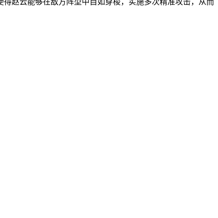
使得赵云能够在敌方阵型中自如穿梭，实施多次精准攻击，从而