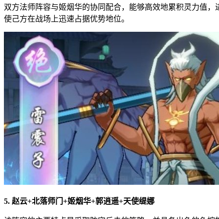
双方法师阵容与姬烟华的协同配合，能够高效地累积灵力值，
使己方在战场上迅速占据优势地位。
5. 赵云+北落师门+姬烟华+郭逍遥+天使缇娜