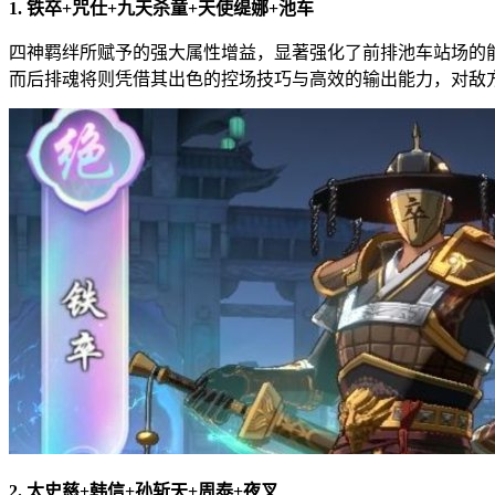
1. 铁卒+咒仕+九天杀童+天使缇娜+池车
四神羁绊所赋予的强大属性增益，显著强化了前排池车站场的
而后排魂将则凭借其出色的控场技巧与高效的输出能力，对敌
2. 太史慈+韩信+孙斩天+周泰+夜叉