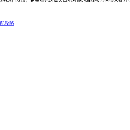
战略进行攻击，希望看完这篇文章能对你的游戏技巧有很大提升
搭配攻略