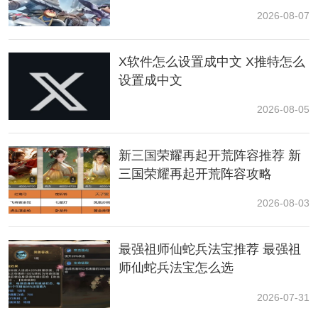
2026-08-07
2、每小时会有随机服饰供玩家在秀台旁的衣橱中搭配。
X软件怎么设置成中文 X推特怎么
3、秀台旁设置了专属拍摄功能，玩家可以使用多种运镜
设置成中文
模板拍摄自己的时尚大片，并与其他玩家分享这些精彩
瞬间。
2026-08-05
新三国荣耀再起开荒阵容推荐 新
三国荣耀再起开荒阵容攻略
2026-08-03
最强祖师仙蛇兵法宝推荐 最强祖
师仙蛇兵法宝怎么选
2026-07-31
4、玩家可以通过收集烛火合成礼帽代币，并通过礼帽代