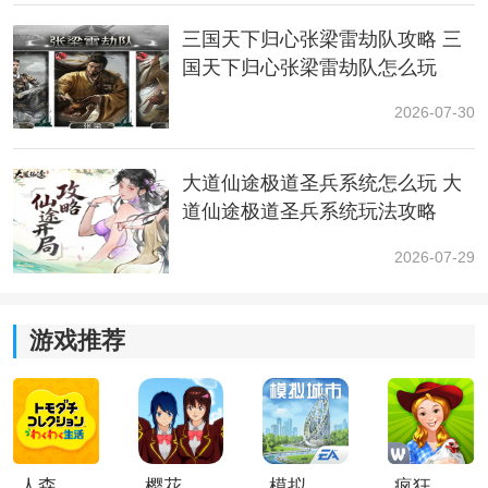
币兑换限时时装道具，包括网纱礼帽、水晶礼服等。
三国天下归心张梁雷劫队攻略 三
5、观看其他玩家的秀台留影还可以加快代币的收集速
国天下归心张梁雷劫队怎么玩
度。
2026-07-30
大道仙途极道圣兵系统怎么玩 大
道仙途极道圣兵系统玩法攻略
2026-07-29
游戏推荐
6、商店中将限时上线优雅西装三件套礼包、冥龙领带、
单边眼镜等高级配饰，供玩家搭配出自己心仪的时尚造
人森中文版
樱花校园模拟器1.048.00中文版
模拟城市我是巿长联机版
疯狂农场3美国派19