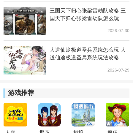
三国天下归心张梁雷劫队攻略 三
国天下归心张梁雷劫队怎么玩
2026-07-30
另外，在2.7版本中，差分宇宙迎来更新（我们可以通过
拟合等级页面查看
倒计时
状态）。更新后，除了增加全
大道仙途极道圣兵系统怎么玩 大
新方程、奇物、加权奇物和事件外，还新增了部分稳态
道仙途极道圣兵系统玩法攻略
数组挑战。移除首领敌人萨姆，新增步离战首·呼雷。同
时，差分宇宙的拟合等级将会扩充至100级，开启更多可
2026-07-29
获取奖励。
游戏推荐
人森中文版
樱花校园模拟器1.048.00中文版
模拟城市我是巿长联机版
疯狂农场3美国派19