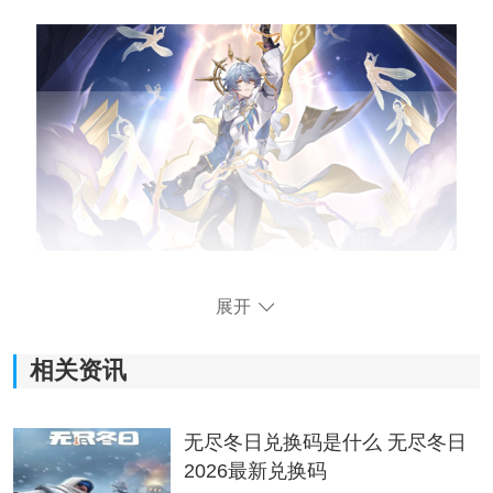
XP党可随意抽取，准备
挑战
新体系的开拓者需要抽星期
展开
日，想要优化击破队的话，则需要抽取SP停云。
相关资讯
总体来说，这两位角色的含金量都很高。网络上的技能
消息大致了解一下即可，具体安排还要看官方最后的确
定版本，想要抽取的话，从现在开始就要囤星琼了。
无尽冬日兑换码是什么 无尽冬日
2026最新兑换码