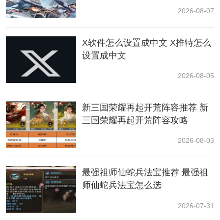
2026-08-07
X软件怎么设置成中文 X推特怎么
设置成中文
二、详细介绍
2026-08-05
1、调号：C调。
2、风格：现代（轻
音乐
）。
新三国荣耀再起开荒阵容推荐 新
三国荣耀再起开荒阵容攻略
3、难度：中等。
2026-08-03
以上就是沙威玛传奇主题曲钢琴谱介绍了，希望能帮助
到大家，并不难，小伙伴们可以去游戏中体验下，后续
最强祖师仙蛇兵法宝推荐 最强祖
本站会持续更新精彩内容。
师仙蛇兵法宝怎么选
2026-07-31