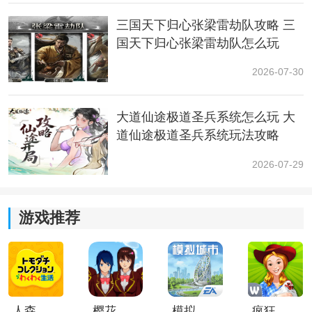
三国天下归心张梁雷劫队攻略 三
黄金虫：第五层有一个黄金虫可以获得。记得仔细找
国天下归心张梁雷劫队怎么玩
找，别错过了这个重要的道具。
2026-07-30
大道仙途极道圣兵系统怎么玩 大
道仙途极道圣兵系统玩法攻略
2026-07-29
游戏推荐
第八层：BOSS战(兽人强者)
人森中文版
樱花校园模拟器1.048.00中文版
模拟城市我是巿长联机版
疯狂农场3美国派19