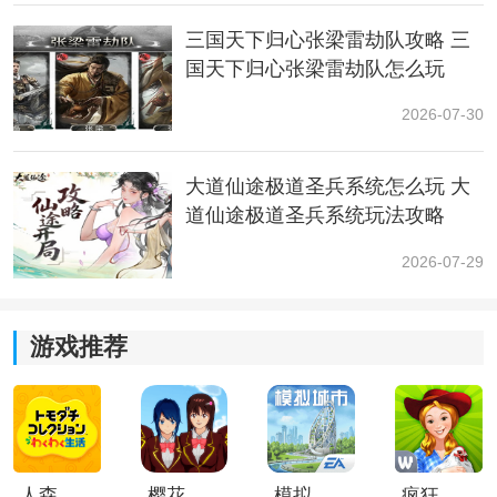
目前来看，她与守岸人和散华比较适配。
三国天下归心张梁雷劫队攻略 三
三、抽取建议
国天下归心张梁雷劫队怎么玩
1.xp党
2026-07-30
雅：山茶花，也就是椿花，总在冬天绽放，春天到来的
大道仙途极道圣兵系统怎么玩 大
时候，啪地一声，整朵花直接坠落，要么完完整整地落
道仙途极道圣兵系统玩法攻略
下，要么摔一地的花瓣。
2026-07-29
花的生命里好像没有枯萎。
俗： 倒吊单腿透肉白丝白毛病娇！神经质，芭蕾，束
游戏推荐
缚，绳吊，乳上开花，xp大集合！看完椿演示的不搞老
北京鸡肉卷的也是厉害，还有第二阶段红椿？没事，椿
无论召唤出多少花我都会把椿的所有花蕊全部灌满！
人森中文版
樱花校园模拟器1.048.00中文版
模拟城市我是巿长联机版
疯狂农场3美国派19