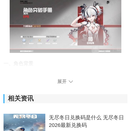
一、角色背景
黑海岸的执花，
自由
随性、危险迷人的育种者。
展开
正在为黑海岸在索拉里斯各地旅行，寻找有潜力的人
相关资讯
才。忠于自我，不遥望过去未来，只专注享受此时此刻
的快乐。
无尽冬日兑换码是什么 无尽冬日
2026最新兑换码