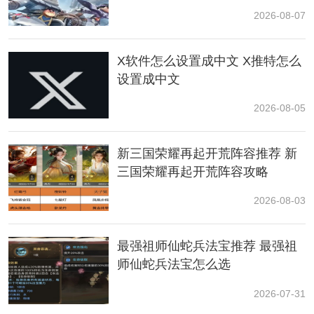
2026-08-07
X软件怎么设置成中文 X推特怎么
设置成中文
2026-08-05
二、角色强度及定位
新三国荣耀再起开荒阵容推荐 新
三国荣耀再起开荒阵容攻略
共鸣者「椿」是位长轴战场主C，手法和操作与「忌炎」
类似。低命持平今汐，满命略微超越，对群专攻，不适
2026-08-03
合大世界。
最强祖师仙蛇兵法宝推荐 最强祖
她的的强度很强，保底也会有「忌炎」或者「相里要」
师仙蛇兵法宝怎么选
的水平，所以抽取优先级也会大于他们。
2026-07-31
在配队方面，相比于其他主C，「椿」的配队较为容易，