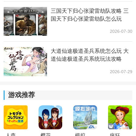
适合玩家：如果你喜欢高伤害的输出并且希望在前期快
三国天下归心张梁雷劫队攻略 三
速推进，那么选择荒诞之梦是一个不错的选择。
国天下归心张梁雷劫队怎么玩
二、未来之梦：
2026-07-30
大道仙途极道圣兵系统怎么玩 大
道仙途极道圣兵系统玩法攻略
2026-07-29
游戏推荐
流派：锋刃流派，侧重近战爆发。
技能特点：未来之梦专注于近战高爆发，但对于群体敌
人输出较弱。适合面对小Boss和站桩敌人，发挥近战技
能的优势。
人森中文版
樱花校园模拟器1.048.00中文版
模拟城市我是巿长联机版
疯狂农场3美国派19