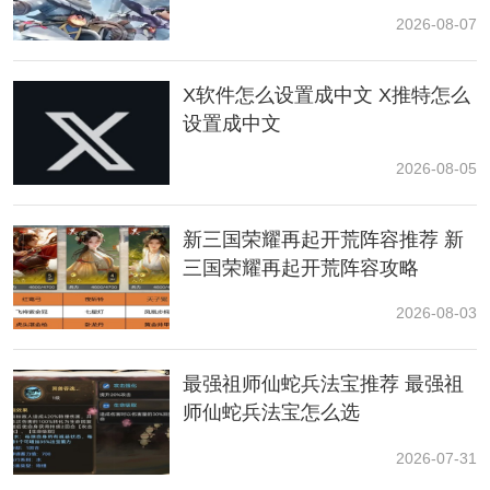
2026-08-07
流派：感召流派，侧重召唤替身与控制敌人。
X软件怎么设置成中文 X推特怎么
设置成中文
技能特点：荒诞之梦的技能带有替身攻击，技能释放后
能造成不低的伤害，尤其是在前期。它的技能组合增强
2026-08-05
了控制和输出能力，非常适合快速击杀敌人。
优势：
新三国荣耀再起开荒阵容推荐 新
三国荣耀再起开荒阵容攻略
前期伤害较高，特别适合刷副本和打小怪。
2026-08-03
可以搭配本次UP的暴富之梦，提高角色的攻击力和整体
输出。
最强祖师仙蛇兵法宝推荐 最强祖
师仙蛇兵法宝怎么选
如果选择了首充6元礼包，还能解锁一命技能，增加35%
攻击百分比，使得角色在前期就能提供很高的输出。
2026-07-31