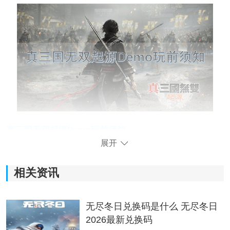
真三国无双起源Demo玩前须知
展开
一、主角
主角设定：玩家将控制一个失去所有记忆的原创主角。
相关资讯
每次出站时，玩家可以选择一位同行武将。在战斗中，
可以短暂切换到这些武将进行战斗，直到“无双量表”累积
无尽冬日兑换码是什么 无尽冬日
完毕。量表清零后，系统会强制切换回原创主角。
2026最新兑换码