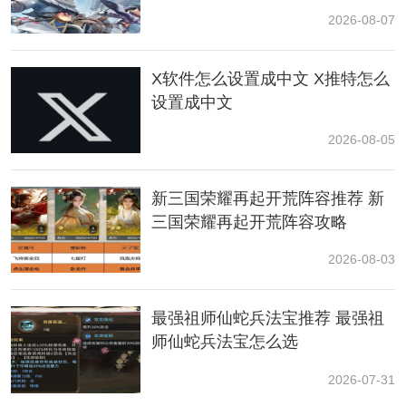
2026-08-07
X软件怎么设置成中文 X推特怎么
设置成中文
2026-08-05
新三国荣耀再起开荒阵容推荐 新
二、试玩范围
三国荣耀再起开荒阵容攻略
本次试玩DEMO时长为1-2小时，包含约20分钟的
剧情
和
2026-08-03
《汜水关之战》这一
关卡
的内容。值得注意的是，官方
已经对汜水关的战斗流程进行了
修改
，正式版的流程将
有所不同。
最强祖师仙蛇兵法宝推荐 最强祖
师仙蛇兵法宝怎么选
2026-07-31