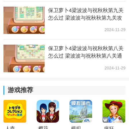
保卫萝卜4梁波波与祝秋秋第九关
怎么过 梁波波与祝秋秋第九关攻
略一览
2024-11-29
5、然后将左右两侧的宝箱清除，获得两个香水瓶。
保卫萝卜4梁波波与祝秋秋第八关
怎么过 梁波波与祝秋秋第八关通
关攻略
2024-11-29
游戏推荐
6、在中间补充多个满级鞭炮，提升输出伤害。
人森中文版
樱花校园模拟器1.048.00中文版
模拟城市我是巿长联机版
疯狂农场3美国派19