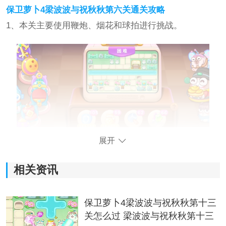
保卫萝卜4梁波波与祝秋秋第六关通关攻略
1、本关主要使用鞭炮、烟花和球拍进行挑战。
展开
2、先在左侧建造两个球拍并升级，集中火力清理中间的
道具。
相关资讯
保卫萝卜4梁波波与祝秋秋第十三
关怎么过 梁波波与祝秋秋第十三