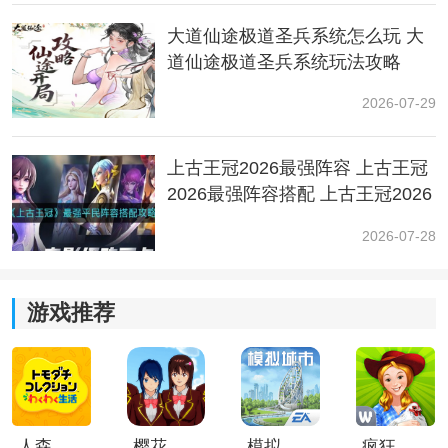
剑（只用来打boss叠剑斩），后期万剑归宗满级可以换
大道仙途极道圣兵系统怎么玩 大
无影斩叠剑势；
道仙途极道圣兵系统玩法攻略
2.天赋：
2026-07-29
前期推荐优先点满盾守打秘境；
上古王冠2026最强阵容 上古王冠
3.法宝：
2026最强阵容搭配 上古王冠2026
最强阵容推荐
2026-07-28
60%全抗>冰伤>吸血/击中回复>其他随意。
小编总结
游戏推荐
以上就是小编为大家整理出来的最新的无限修炼模拟器
的剑修玩法攻略大全了，希望能够帮助各位小伙伴更加
轻松的进行游戏，感谢您的查看
人森中文版
樱花校园模拟器1.048.00中文版
模拟城市我是巿长联机版
疯狂农场3美国派19