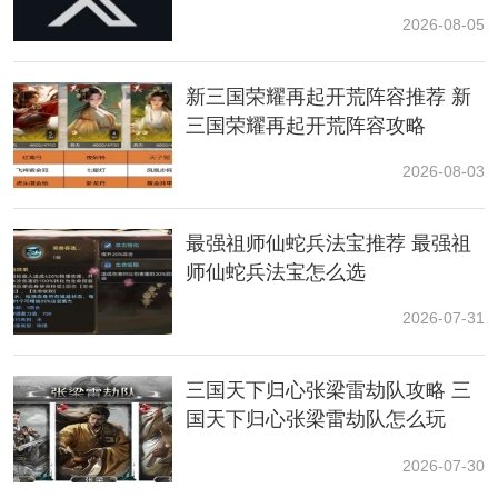
2026-08-05
新三国荣耀再起开荒阵容推荐 新
三国荣耀再起开荒阵容攻略
2026-08-03
最强祖师仙蛇兵法宝推荐 最强祖
师仙蛇兵法宝怎么选
2026-07-31
无限流修炼模拟器剑修攻略
1.神通：
三国天下归心张梁雷劫队攻略 三
前期用万剑归宗+万神剑输出这套打过第五重后
资源
全怼
国天下归心张梁雷劫队怎么玩
紫霄（71级解锁变大）+骤天；
2026-07-30
最后一张图boss很肉小怪脆皮，可以把万神剑换成灵霜