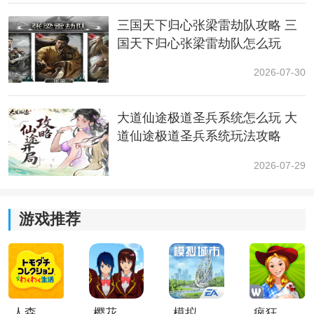
三国天下归心张梁雷劫队攻略 三
国天下归心张梁雷劫队怎么玩
2026-07-30
大道仙途极道圣兵系统怎么玩 大
道仙途极道圣兵系统玩法攻略
2026-07-29
5、战斗的获胜条件也可以DIY，在规定的时间内打败对
手，或“擒贼先擒王”，打败特定的兵种即可算告捷。
游戏推荐
人森中文版
樱花校园模拟器1.048.00中文版
模拟城市我是巿长联机版
疯狂农场3美国派19