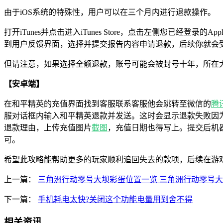
由于iOS系统的特殊性，用户可以在三个月内进行退款操作。
打开iTunes并点击进入iTunes Store，点击左侧您已经登
到用户反馈界面，选择并提交报告内容申请退款，后续你就会
但请注意，如果选择全额退款，账号可能会被封号十年，所在
【安卓端】
在和平精英的充值界面找到客服联系客服他会跳转至微信的
腾
服对话框内输入和平精英退款并发送。这时会显示退款失败因
退款理由，上传充值图片
截图
，充值日期也得写上。提交后机
可。
希望此攻略能帮助更多的玩家顺利追回失去的款项，后续在游
上一篇：
三角洲行动零号大坝彩蛋位置一览 三角洲行动零号
下一篇：
手机耗电太快?关闭这个功能电量用到舍不得
相关资讯