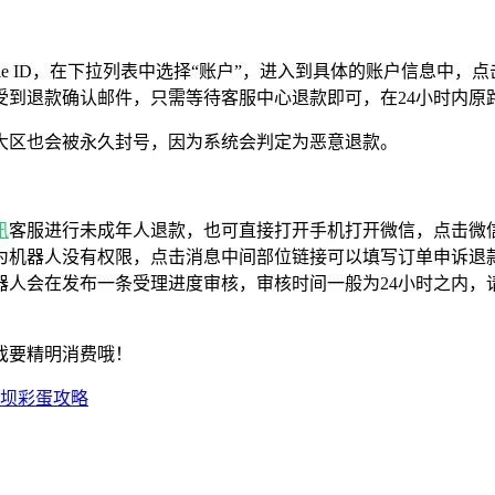
录的Apple ID，在下拉列表中选择“账户”，进入到具体的账户信息中，
受到退款确认邮件，只需等待客服中心退款即可，在24小时内原
大区也会被永久封号，因为系统会判定为恶意退款。
讯
客服进行未成年人退款，也可直接打开手机打开微信，点击微
为机器人没有权限，点击消息中间部位链接可以填写订单申诉退款
器人会在发布一条受理进度审核，审核时间一般为24小时之内，
戏要精明消费哦！
大坝彩蛋攻略