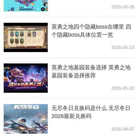
2025-05-26
英勇之地四个隐藏boss在哪里 四
个隐藏boss具体位置一览
2025-05-23
二、技能与
宠物
搭配
英勇之地墓园装备选择 英勇之地
核心技能：
雷拳（破盾利器），机甲喷火（开场削血，
墓园装备选择推荐
切换形态后持续压制）。
2025-05-22
宠物推荐：
火鸟（提供持续伤害，在关键时刻辅助压血
击杀），星级越高，效果越好。
无尽冬日兑换码是什么 无尽冬日
三、角色推荐
2026最新兑换码
亡灵术士：召唤物吸引仇恨，分担伤害。
2026-08-07