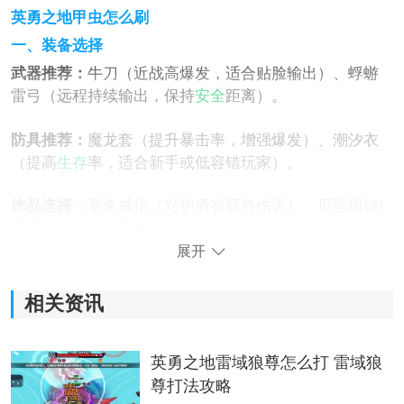
英勇之地甲虫怎么刷
一、装备选择
武器推荐：
牛刀（近战高爆发，适合贴脸输出）、蜉蝣
雷弓（远程持续输出，保持
安全
距离）。
防具推荐：
魔龙套（提升暴击率，增强爆发）、潮汐衣
（提高
生存
率，适合新手或低容错玩家）。
饰品选择：
章鱼戒指（对护盾有额外伤害）、厄运项链/
雷项链（提升短期爆发）。
展开
相关资讯
英勇之地雷域狼尊怎么打 雷域狼
尊打法攻略