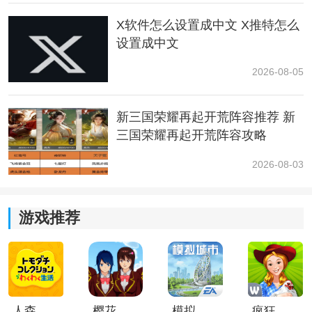
修女：提供团队回血，适合容错率要求高的新手阵容。
X软件怎么设置成中文 X推特怎么
设置成中文
2026-08-05
新三国荣耀再起开荒阵容推荐 新
三国荣耀再起开荒阵容攻略
2026-08-03
游戏推荐
四、战斗技巧
1、开场使用机甲喷火快速削弱甲虫血量。
2、利用章鱼戒指或雷拳技能迅速击破护盾。
3、护盾破除后立即切换至高爆发武器集中输出。
人森中文版
樱花校园模拟器1.048.00中文版
模拟城市我是巿长联机版
疯狂农场3美国派19