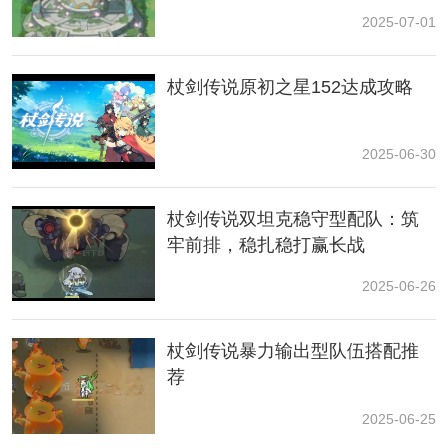
2025-07-01
杖剑传说原初之星152达成攻略
2025-06-30
2.重装哈比
这个是骑士的专属，提供高额防御和护盾，某种程度上
杖剑传说双坦克稳守型配队：筑
重要性超过晨曦天使和暗夜帝王（仅对于骑士来说），
牢前排，稳扎稳打赢长战
毕竟骑士定位主打承伤反击，玩骑士必选。
2025-06-26
3.其它
杖剑传说暴力输出型队伍搭配推
药师懒懒：
荐
回血加驱散，主要克制负面状态较多的战斗，但有些战
2025-06-25
技其实涵盖了这方面的功能，所以泛用性不高，不推