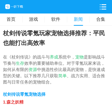
首页
游戏
软件
新闻
合集
杖剑传说零氪玩家宠物选择推荐：平民
也能打出高效率
在《杖剑传说》的战斗与
养成
系统中，
宠物
是影响战斗
节奏与
生存
效率的重要辅助单位。对于零氪玩家来说，
如何从有限的
资源
中挑选性价比最高的宠物，是快速成
型的关键。以下推荐几只获取
简单
、战力实用、适合推
图与日常任务的宠物组合。
杖剑传说零氪宠物选择
1.森之妖精