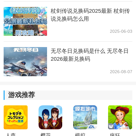
荐。
杖剑传说兑换码2025最新 杖剑传
说兑换码怎么用
岩飞龙：主要削弱攻击力，适合组队打boss的时候带，
削弱boss攻击力，提高全队生存能力，部分情况下有
2025-06-03
用。
紫云兽和凯尔斯：部分战技定位高度重复，没有什么特
无尽冬日兑换码是什么 无尽冬日
别的优势，不推荐。
2026最新兑换码
平民选对宠物，也能
轻松
起飞
2026-08-07
《杖剑传说》的宠物系统给予了零氪玩家非常多的成长
空间。只要选择合适的实用型宠物，搭配合理的技能升
游戏推荐
级与羁绊搭配，即使不氪金也能顺利推进各大玩法，实
现稳定过渡与持续发育。
人森中文版
樱花校园模拟器1.048.00中文版
模拟城市我是巿长联机版
疯狂农场3美国派19