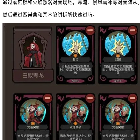
通过蘑菇锁和火焰漩涡对面场地，寒流、暴风雪冰冻对面随从
然后通过匹诺曹和咒术陷阱拆解快速过牌。