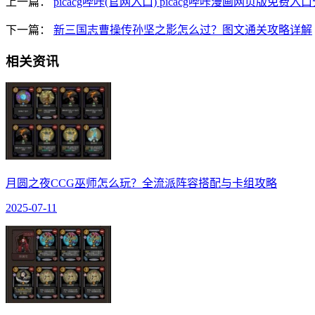
上一篇：
picacg哔咔(官网入口) picacg哔咔漫画网页版免费入
下一篇：
新三国志曹操传孙坚之影怎么过？图文通关攻略详解
相关资讯
月圆之夜CCG巫师怎么玩？全流派阵容搭配与卡组攻略
2025-07-11