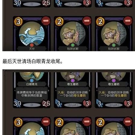
最后灭世清场白眼青龙收尾。