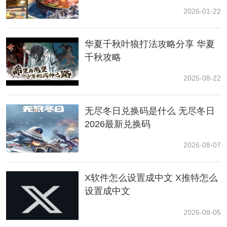
华夏千秋峨眉连击流
2026-01-22
核心招式：武当斩+峨眉绝（劈）+终而复始
华夏千秋叶狼打法攻略分享 华夏
千秋攻略
峨眉目前还是比较强势的，首先在于峨眉是出伤最快
的，一刀是别人两刀的伤害，打武馆高难度运气好两刀
2025-08-22
就可以秒杀对面，不需要进行回气续航。
后期带加连击的内功，成型以后峨眉的连击率是比较稳
无尽冬日兑换码是什么 无尽冬日
定的。
2026最新兑换码
暴击率是一个比较廉价的属性，有很多能加暴击率的内
2026-08-07
功，而且三测敌人的暴击抗性有所下降，实际上加点带
来的增益并不是特别需要。
X软件怎么设置成中文 X推特怎么
设置成中文
在没有足够内功的情况下，携带武当斩，开局放一次斩
（或2-3次）提高暴击率，顺便把气力调整到1，蓄气两次
2026-08-05
再使用峨眉绝式。